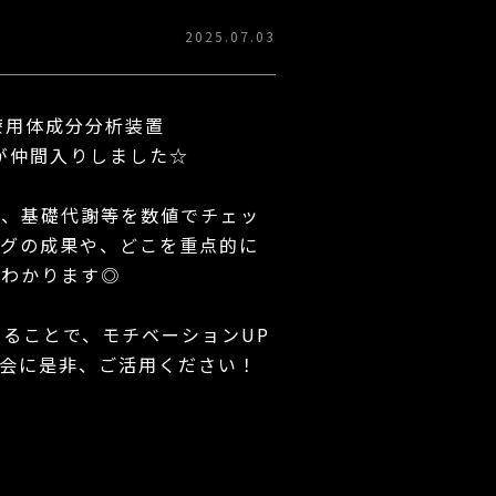
2025.07.03
に医療用体成分分析装置
)」が仲間入りしました☆
ス、基礎代謝等を数値でチェッ
ングの成果や、どこを重点的に
でわかります◎
することで、モチベーションUP
機会に是非、ご活用ください！